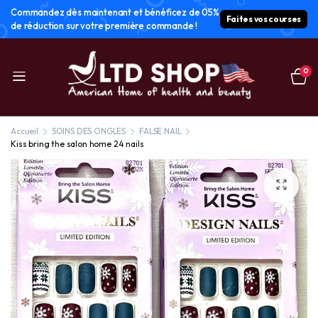
Commandez dès maintenant et bénéficez de 05%
Faites vos courses
de réduction sur votre première commande !
0
Accueil
SOINS DES ONGLES
FALSE NAIL
Kiss bring the salon home 24 nails