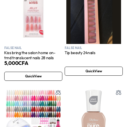
FALSE NAIL
FALSE NAIL
Kiss bring the salon home on-
Tip beauty 24nails
trnd translucent nails 28 nails
5,000
CFA
QuickView
QuickView