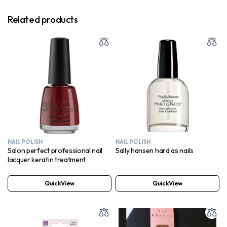
Related products
NAIL POLISH
NAIL POLISH
Salon perfect professional nail
Sally hansen hard as nails
lacquer keratin treatment
QuickView
QuickView