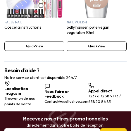
FALSE NAIL
NAIL POLISH
Coscelia instructions
Sally hansen pure vegan
vegetalien 10ml
QuickView
QuickView
Besoin d'aide ?
Notre service client est disponible 24h/7
Localisation
Appel direct
Nous faire un
magasin
Feedback
+237 6 72 38 91 73 /
Trouver un de nos
Contact@usaltdshop.com
658 20 86 83
points de vente
Recevez nos offres promotionnelles
directement dans votre boîte de réception.