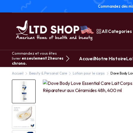
Commandez dès main
All Categories
Commandez et vous êtes
Accueil
Notre Histoire
La
livrer
en seulement 2 heures
chrono.
Accueil
Beauty & Personal Care
Lotion pour le corps
Dove Body Lov