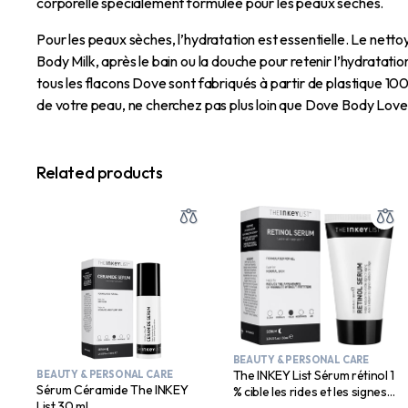
corporelle spécialement formulée pour les peaux sèches.
Pour les peaux sèches, l’hydratation est essentielle. Le net
Body Milk, après le bain ou la douche pour retenir l’hydratatio
tous les flacons Dove sont fabriqués à partir de plastique 100
de votre peau, ne cherchez pas plus loin que Dove Body Love.
Related products
BEAUTY & PERSONAL CARE
The INKEY List Sérum rétinol 1
BEAUTY & PERSONAL CARE
Sérum Céramide The INKEY
% cible les rides et les signes
List 30 ml