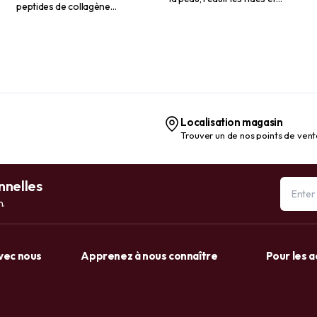
peptides de collagène
ridules | Tous types de peau |
Complete Beauty
30 ml
Localisation magasin
Trouver un de nos points de ven
nnelles
n.
avec nous
Apprenez à nous connaître
Pour les 