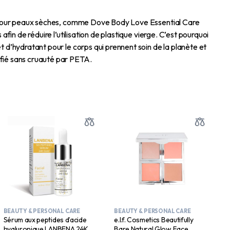
ial pour peaux sèches, comme Dove Body Love Essential Care
fin de réduire l’utilisation de plastique vierge. C’est pourquoi
t d’hydratant pour le corps qui prennent soin de la planète et
ifié sans cruauté par PETA.
BEAUTY & PERSONAL CARE
BEAUTY & PERSONAL CARE
Sérum aux peptides d’acide
e.l.f. Cosmetics Beautifully
hyaluronique LANBENA 24K
Bare Natural Glow Face