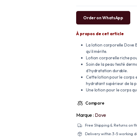
Order on WhatsApp
À propos de cet article
La lotion corporelle Dove 
qu’il mérite.
Lotion corporelle riche po
Soin de la peau testé derma
d’hydratation durable.
Cette lotion pour le corps
hydratant supérieur de la 
Une lotion pour le corps qui
Compare
Marque :
Dove
Free Shipping & Returns on th
Delivery within 3-5 working 