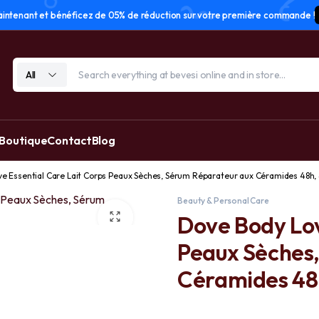
tenant et bénéficez de 05% de réduction sur votre première commande !
All
 Boutique
Contact
Blog
e Essential Care Lait Corps Peaux Sèches, Sérum Réparateur aux Céramides 48h
Beauty & Personal Care
Dove Body Lov
Peaux Sèches
Céramides 48