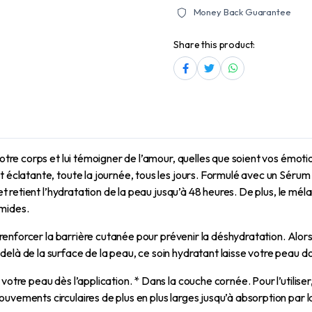
Money Back Guarantee
Share this product:
votre corps et lui témoigner de l’amour, quelles que soient vos émot
et éclatante, toute la journée, tous les jours. Formulé avec un Sér
 et retient l’hydratation de la peau jusqu’à 48 heures. De plus, le mé
amides.
à renforcer la barrière cutanée pour prévenir la déshydratation. Alors
elà de la surface de la peau, ce soin hydratant laisse votre peau do
 votre peau dès l’application. * Dans la couche cornée. Pour l’util
uvements circulaires de plus en plus larges jusqu’à absorption par 