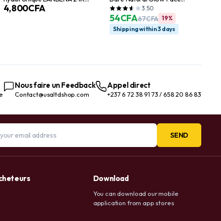
4,800
CFA
Gold | Essence anti-âge, anti-
Palette
3.50
rides, raffermissante et
54
CFA
67
CFA
19%
hydratante
Shipping within 3 days
Nous faire un Feedback
Appel direct
te
Contact@usaltdshop.com
+237 6 72 38 91 73 / 658 20 86 83
SEND
acheteurs
Download
You can download our mobile
application from app stores