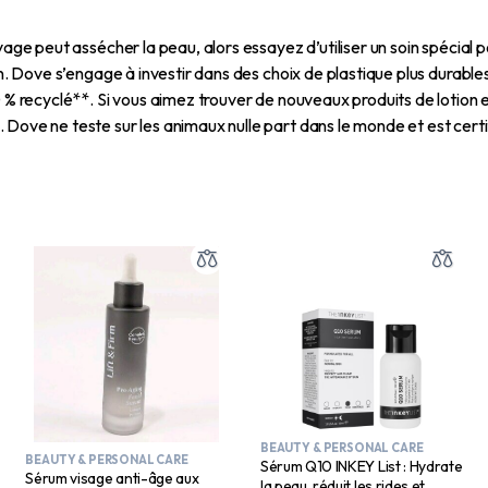
toyage peut assécher la peau, alors essayez d’utiliser un soin spéc
n. Dove s’engage à investir dans des choix de plastique plus durables a
 % recyclé**. Si vous aimez trouver de nouveaux produits de lotion e
 Dove ne teste sur les animaux nulle part dans le monde et est cert
BEAUTY & PERSONAL CARE
BEAUTY & PERSONAL CARE
Sérum Q10 INKEY List : Hydrate
Sérum visage anti-âge aux
la peau, réduit les rides et