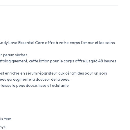
Body Love Essential Care offre à votre corps l’amour et les soins
ur peaux sèches.
tologiquement, cette lotion pour le corps offre jusqu’à 48 heures
 est enrichie en sérum réparateur aux céramides pour un soin
peau qui augmente la douceur de la peau.
 laisse la peau douce, lisse et éclatante.
is item
days