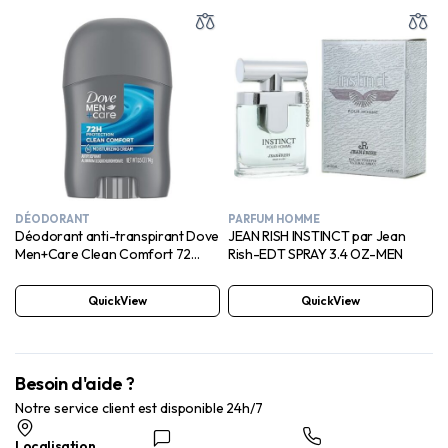
DÉODORANT
PARFUM HOMME
Déodorant anti-transpirant Dove
JEAN RISH INSTINCT par Jean
Men+Care Clean Comfort 72
Rish-EDT SPRAY 3.4 OZ-MEN
heures de protection contre la
transpiration et les odeurs pour
QuickView
QuickView
hommes avec 1/4 de crème
hydratante 0,5 oz
Besoin d'aide ?
Notre service client est disponible 24h/7
Localisation