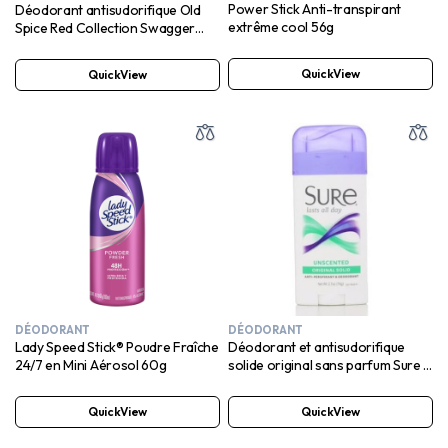
Power Stick Anti-transpirant
Déodorant antisudorifique Old
extrême cool 56g
Spice Red Collection Swagger
pour hommes, 14 g
QuickView
QuickView
DÉODORANT
DÉODORANT
Lady Speed ​​Stick® Poudre Fraîche
Déodorant et antisudorifique
24/7 en Mini Aérosol 60g
solide original sans parfum Sure –
48 h de confiance, 76 g
QuickView
QuickView