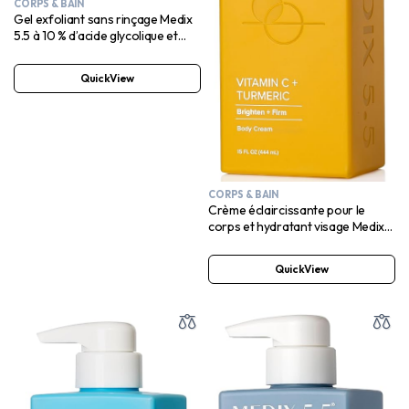
CORPS & BAIN
Gel exfoliant sans rinçage Medix
5.5 à 10 % d’acide glycolique et
d’acide lactique, sérum exfoliant
pour le corps et le visage
QuickView
CORPS & BAIN
Crème éclaircissante pour le
corps et hydratant visage Medix
5.5 à la vitamine C
QuickView