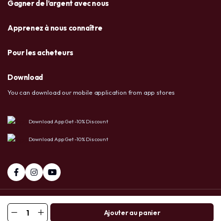
Gagner de l’argent avec nous
Apprenez à nous connaître
Pour les acheteurs
Download
You can download our mobile application from app stores
Download App Get -10% Discount
Download App Get -10% Discount
+237 6 72 38 91 73 / 658 20 86 83
Facebook
Tiktok
Ajouter au panier
Whatsapp