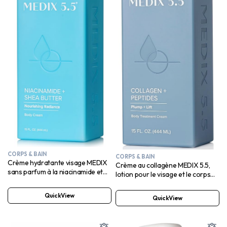
CORPS & BAIN
CORPS & BAIN
Crème hydratante visage MEDIX
Crème au collagène MEDIX 5.5,
sans parfum à la niacinamide et
lotion pour le visage et le corps
au beurre de karité pour le visage
pour peaux sèches
et le corps
QuickView
QuickView