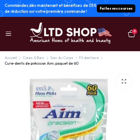
Commandez dès maintenant et bénéficez de 05%
Faites vos courses
de réduction sur votre première commande !
0
Accueil
Corps & Bain
Soin du Corps
Fil dentaire
Cure-dents de précision Aim, paquet de 60