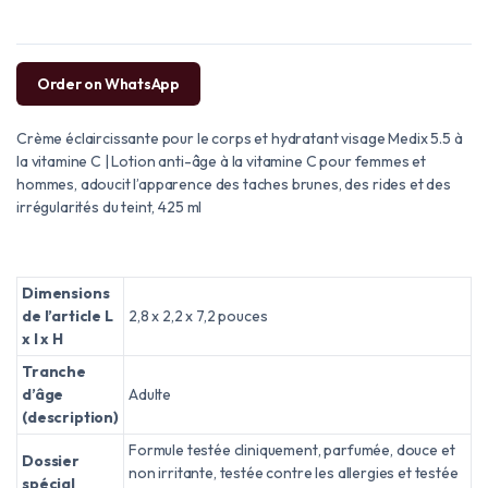
Order on WhatsApp
Crème éclaircissante pour le corps et hydratant visage Medix 5.5 à
la vitamine C | Lotion anti-âge à la vitamine C pour femmes et
hommes, adoucit l’apparence des taches brunes, des rides et des
irrégularités du teint, 425 ml
Dimensions
de l’article L
2,8 x 2,2 x 7,2 pouces
x l x H
Tranche
d’âge
Adulte
(description)
Formule testée cliniquement, parfumée, douce et
Dossier
non irritante, testée contre les allergies et testée
spécial