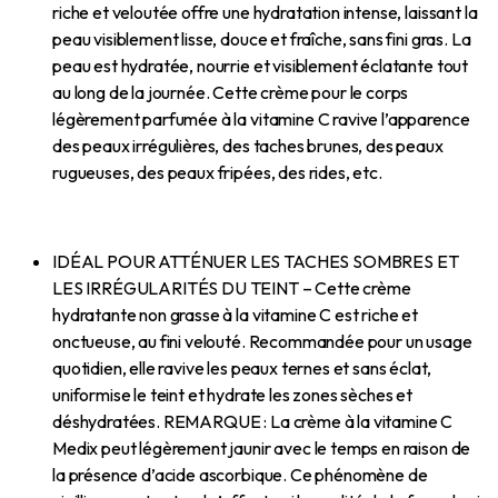
riche et veloutée offre une hydratation intense, laissant la
peau visiblement lisse, douce et fraîche, sans fini gras. La
peau est hydratée, nourrie et visiblement éclatante tout
au long de la journée. Cette crème pour le corps
légèrement parfumée à la vitamine C ravive l’apparence
des peaux irrégulières, des taches brunes, des peaux
rugueuses, des peaux fripées, des rides, etc.
IDÉAL POUR ATTÉNUER LES TACHES SOMBRES ET
LES IRRÉGULARITÉS DU TEINT – Cette crème
hydratante non grasse à la vitamine C est riche et
onctueuse, au fini velouté. Recommandée pour un usage
quotidien, elle ravive les peaux ternes et sans éclat,
uniformise le teint et hydrate les zones sèches et
déshydratées. REMARQUE : La crème à la vitamine C
Medix peut légèrement jaunir avec le temps en raison de
la présence d’acide ascorbique. Ce phénomène de