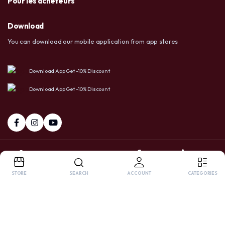
Pour les acheteurs
Download
You can download our mobile application from app stores
Download App Get -10% Discount
Download App Get -10% Discount
+237 6 72 38 91 73 / 658 20 86 83
Facebook
Tiktok
Whatsapp
STORE
SEARCH
ACCOUNT
CATEGORIES
Copyright 2025 © USA LTD SHOP. All right reserved. Powered by
OnlyPro
.