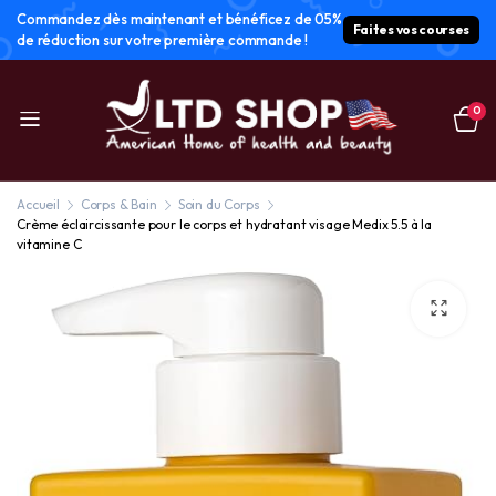
Commandez dès maintenant et bénéficez de 05%
Faites vos courses
de réduction sur votre première commande !
0
Accueil
Corps & Bain
Soin du Corps
Crème éclaircissante pour le corps et hydratant visage Medix 5.5 à la
vitamine C