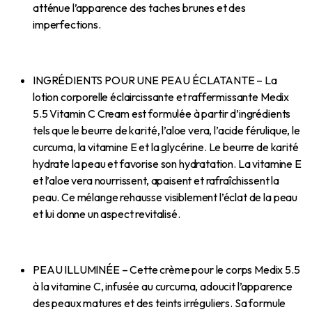
atténue l’apparence des taches brunes et des
imperfections.
INGRÉDIENTS POUR UNE PEAU ÉCLATANTE – La
lotion corporelle éclaircissante et raffermissante Medix
5.5 Vitamin C Cream est formulée à partir d’ingrédients
tels que le beurre de karité, l’aloe vera, l’acide férulique, le
curcuma, la vitamine E et la glycérine. Le beurre de karité
hydrate la peau et favorise son hydratation. La vitamine E
et l’aloe vera nourrissent, apaisent et rafraîchissent la
peau. Ce mélange rehausse visiblement l’éclat de la peau
et lui donne un aspect revitalisé.
PEAU ILLUMINÉE – Cette crème pour le corps Medix 5.5
à la vitamine C, infusée au curcuma, adoucit l’apparence
des peaux matures et des teints irréguliers. Sa formule