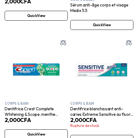
2,000
CFA
99 g
Sérum anti-âge corps et visage
Medix 5.5
QuickView
QuickView
CORPS & BAIN
CORPS & BAIN
Dentifrice Crest Complete
Dentifrice blanchissant anti-
Whitening & Scope, menthe
caries Extreme Sensitive au fluor,
2,000
CFA
2,000
CFA
fraîche, 76 ml
tube de 115 ml
Rupture de stock
QuickView