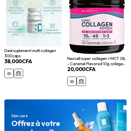
Deal suplement multi collagen
300caps
Neocell super collagen + MCT OIL
38,000
CFA
– Caramel Flavored 10g collagen
20,000
CFA
– 0g sugar
Skin care
Offrez à votre