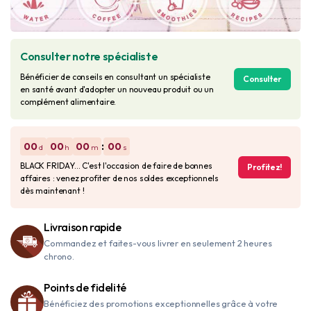
Consulter notre spécialiste
Bénéficier de conseils en consultant un spécialiste
Consulter
en santé avant d'adopter un nouveau produit ou un
complément alimentaire.
:
00
00
00
00
d
h
m
s
BLACK FRIDAY... C'est l'occasion de faire de bonnes
Profitez!
affaires : venez profiter de nos soldes exceptionnels
dès maintenant !
Livraison rapide
Commandez et faites-vous livrer en seulement 2 heures
chrono.
Points de fidelité
Bénéficiez des promotions exceptionnelles grâce à votre