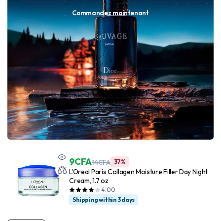
Commandez maintenant
9
CFA
14
CFA
37%
L’Oreal Paris Collagen Moisture Filler Day Night
Cream, 1.7 oz
4.00
Shipping within 3 days