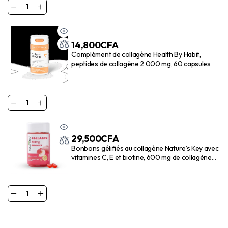
14,800
CFA
Complément de collagène Health By Habit,
peptides de collagène 2 000 mg, 60 capsules
29,500
CFA
Bonbons gélifiés au collagène Nature’s Key avec
vitamines C, E et biotine, 600 mg de collagène
par portion, réduit les rides et favorise
l’élasticité de la peau, saveur pêche sans sucre
(120 bonbons, paquet de 1)