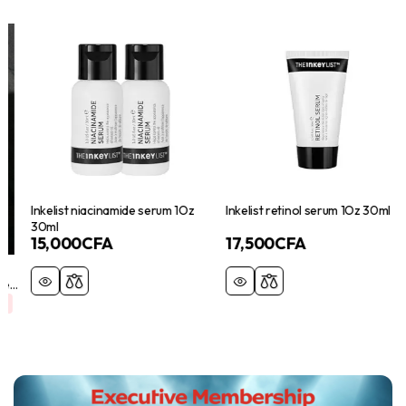
Inkelist niacinamide serum 1Oz
Inkelist retinol serum 1Oz 30ml
30ml
15,000
CFA
17,500
CFA
–
l