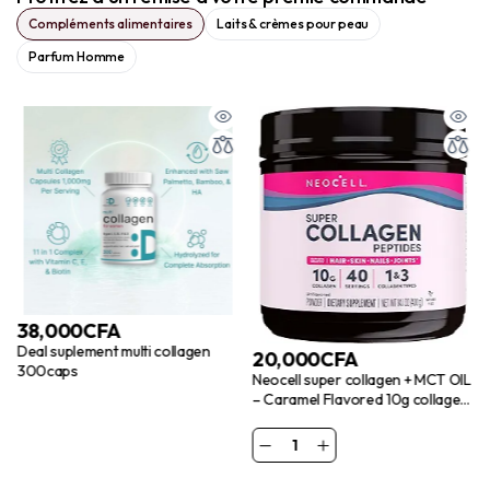
Compléments alimentaires
Laits & crèmes pour peau
Parfum Homme
38,000
CFA
Deal suplement multi collagen
20,000
CFA
300caps
Neocell super collagen + MCT OIL
– Caramel Flavored 10g collagen
– 0g sugar