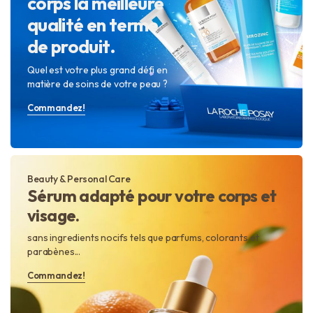
corps la meilleure
qualité en terme
de produit.
Quel est votre plus grand défi en
matière de soins de votre peau ?
Commandez!
Beauty & Personal Care
Sérum adapté pour votre corps et
visage.
sans ingredients nocifs tels que parfums, colorants et
parabènes...
Commandez!